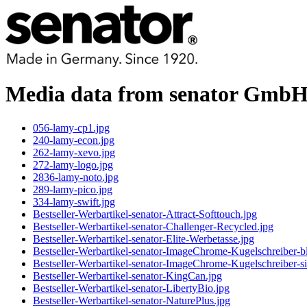
Media data from senator Gmb
056-lamy-cp1.jpg
240-lamy-econ.jpg
262-lamy-xevo.jpg
272-lamy-logo.jpg
2836-lamy-noto.jpg
289-lamy-pico.jpg
334-lamy-swift.jpg
Bestseller-Werbartikel-senator-Attract-Softtouch.jpg
Bestseller-Werbartikel-senator-Challenger-Recycled.jpg
Bestseller-Werbartikel-senator-Elite-Werbetasse.jpg
Bestseller-Werbartikel-senator-ImageChrome-Kugelschreiber-b
Bestseller-Werbartikel-senator-ImageChrome-Kugelschreiber-si
Bestseller-Werbartikel-senator-KingCan.jpg
Bestseller-Werbartikel-senator-LibertyBio.jpg
Bestseller-Werbartikel-senator-NaturePlus.jpg