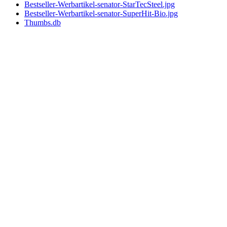
Bestseller-Werbartikel-senator-StarTecSteel.jpg
Bestseller-Werbartikel-senator-SuperHit-Bio.jpg
Thumbs.db